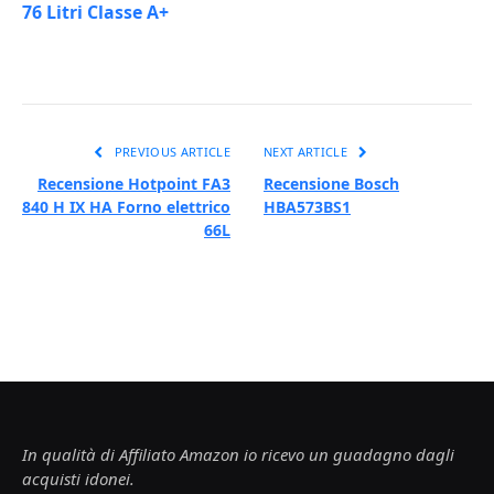
76 Litri Classe A+
PREVIOUS ARTICLE
NEXT ARTICLE
Recensione Hotpoint FA3
Recensione Bosch
840 H IX HA Forno elettrico
HBA573BS1
66L
In qualità di Affiliato Amazon io ricevo un guadagno dagli
acquisti idonei.