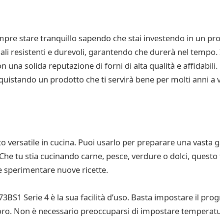
pre stare tranquillo sapendo che stai investendo in un prod
i resistenti e durevoli, garantendo che durerà nel tempo. 
on una solida reputazione di forni di alta qualità e affidabil
acquistando un prodotto che ti servirà bene per molti anni a 
versatile in cucina. Puoi usarlo per preparare una vasta ga
. Che tu stia cucinando carne, pesce, verdure o dolci, questo f
e sperimentare nuove ricette.
BS1 Serie 4 è la sua facilità d’uso. Basta impostare il pro
 lavoro. Non è necessario preoccuparsi di impostare temperatu