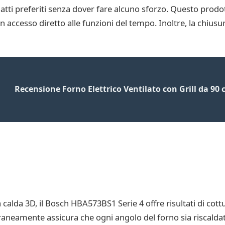
piatti preferiti senza dover fare alcuno sforzo. Questo pro
n accesso diretto alle funzioni del tempo. Inoltre, la chius
Recensione Forno Elettrico Ventilato con Grill da 90 c
a calda 3D, il Bosch HBA573BS1 Serie 4 offre risultati di cott
mporaneamente assicura che ogni angolo del forno sia riscal