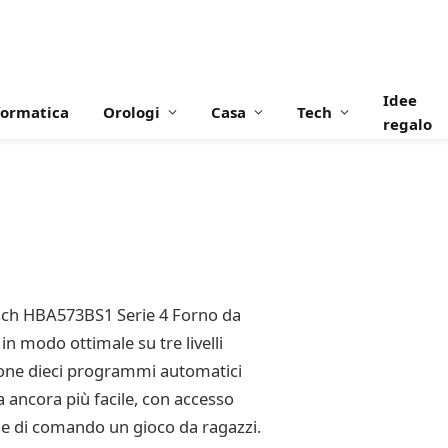
Idee
formatica
Orologi
Casa
Tech
regalo
l Bosch HBA573BS1 Serie 4 Forno da
 in modo ottimale su tre livelli
ione dieci programmi automatici
ta ancora più facile, con accesso
icie di comando un gioco da ragazzi.