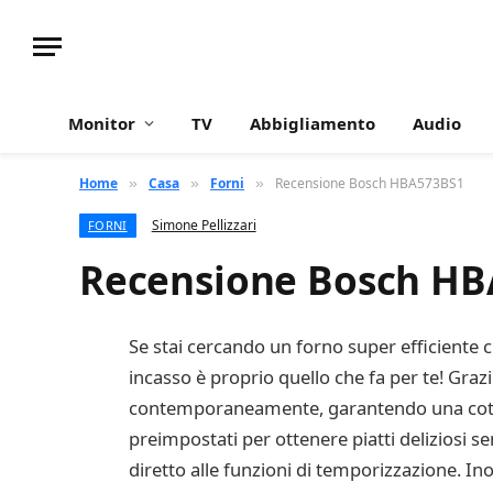
Monitor
TV
Abbigliamento
Audio
Home
Casa
Forni
Recensione Bosch HBA573BS1
»
»
»
Simone Pellizzari
FORNI
Recensione Bosch H
Se stai cercando un forno super efficiente ch
incasso è proprio quello che fa per te! Grazie
contemporaneamente, garantendo una cottur
preimpostati per ottenere piatti deliziosi se
diretto alle funzioni di temporizzazione. In