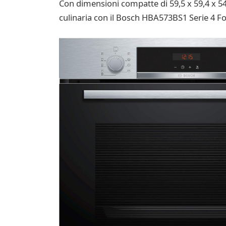
Con dimensioni compatte di 59,5 x 59,4 x 5
culinaria con il Bosch HBA573BS1 Serie 4 F