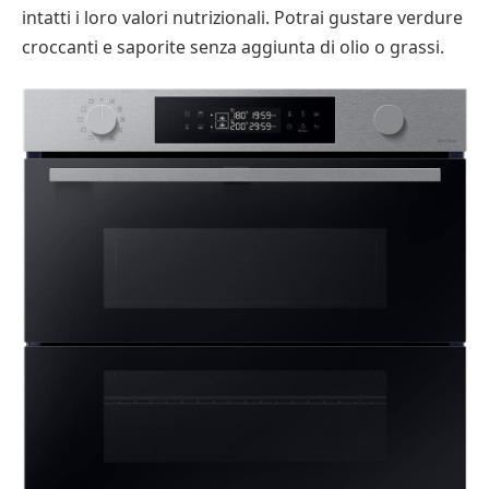
intatti i loro valori nutrizionali. Potrai gustare verdure
croccanti e saporite senza aggiunta di olio o grassi.