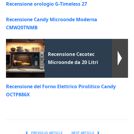
Recensione orologio G-Timeless 27
Recensione Candy Microonde Moderna
CMW20TNMB
Recensione Cecotec
Microonde da 20 Litri
Recensione del Forno Elettrico Pirolitico Candy
OCTP886X
PREVIOUS ARTICLE
NEXT ARTICLE