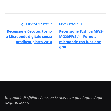
PREVIOUS ARTICLE
NEXT ARTICLE
Recensione Cecotec Forno
Recensione Toshiba MW2-
a Microonde digitale senza
MG20PF(SL) – Forno a
gradheat piatto 2010
microonde con funzione
grill
In qualità di Affiliato Amazon io ricevo un guadagno dagli
acquisti idonei.