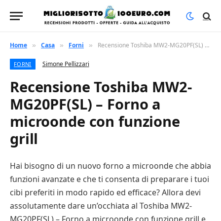
Home
Casa
Forni
Recensione Toshiba MW2-MG20PF(SL) – Forno a microonde con funzione grill
»
»
»
Simone Pellizzari
FORNI
Recensione Toshiba MW2-
MG20PF(SL) – Forno a
microonde con funzione
grill
Hai bisogno di un nuovo forno a microonde che abbia
funzioni avanzate e che ti consenta di preparare i tuoi
cibi preferiti in modo rapido ed efficace? Allora devi
assolutamente dare un’occhiata al Toshiba MW2-
MG20PF(SL) – Forno a microonde con funzione grill e