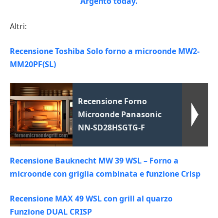
Altri:
Recensione Toshiba Solo forno a microonde MW2-
MM20PF(SL)
Recensione Forno
Microonde Panasonic
NN-SD28HSGTG-F
Recensione Bauknecht MW 39 WSL – Forno a
microonde con griglia combinata e funzione Crisp
Recensione MAX 49 WSL con grill al quarzo
Funzione DUAL CRISP