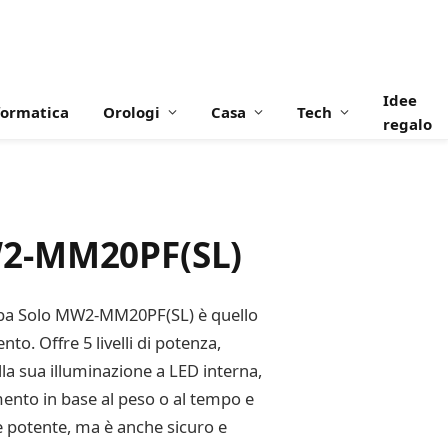
Idee
formatica
Orologi
Casa
Tech
regalo
W2-MM20PF(SL)
oshiba Solo MW2-MM20PF(SL) è quello
to. Offre 5 livelli di potenza,
lla sua illuminazione a LED interna,
ento in base al peso o al tempo e
è potente, ma è anche sicuro e