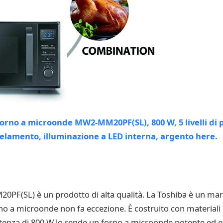
F(SL) è un prodotto di alta qualità. La Toshiba è un march
rno a microonde non fa eccezione. È costruito con materiali
potenza di 800 W lo rende un forno a microonde potente ed ef