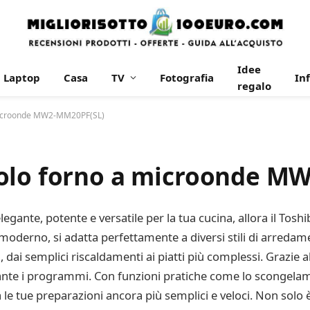
Idee
Laptop
Casa
TV
Fotografia
In
regalo
 microonde MW2-MM20PF(SL)
Solo forno a microonde M
elegante, potente e versatile per la tua cucina, allora il T
oderno, si adatta perfettamente a diversi stili di arredamen
 dai semplici riscaldamenti ai piatti più complessi. Grazie a
rante i programmi. Con funzioni pratiche come lo scongelam
 le tue preparazioni ancora più semplici e veloci. Non solo 