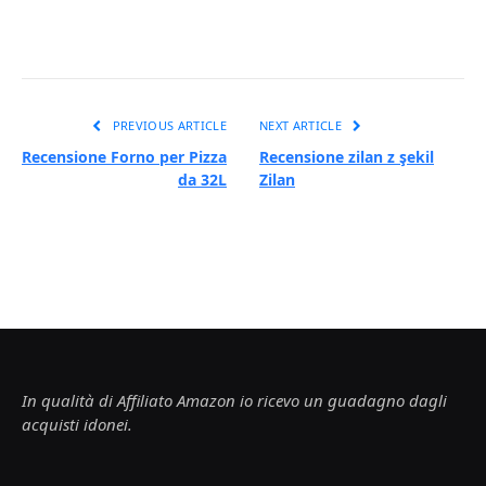
PREVIOUS ARTICLE
NEXT ARTICLE
Recensione Forno per Pizza
Recensione zilan z şekil
da 32L
Zilan
In qualità di Affiliato Amazon io ricevo un guadagno dagli
acquisti idonei.