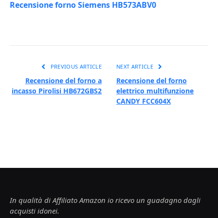
Recensione forno Siemens HB573ABV0
PREVIOUS ARTICLE
NEXT ARTICLE
Recensione del forno a
Recensione del forno
incasso Pirolisi HB672GBS2
elettrico multifunzione
CANDY FCC604X
In qualità di Affiliato Amazon io ricevo un guadagno dagli
acquisti idonei.