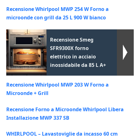
Recensione Whirlpool MWP 254 W Forno a
microonde con grill da 25 L 900 W bianco
Recensione Smeg
SFR9300X forno
elettrico in acciaio
inossidabile da 85 L A+
Recensione Whirlpool MWP 203 W Forno a
Microonde + Grill
Recensione Forno a Microonde Whirlpool Libera
Installazione MWP 337 SB
WHIRLPOOL – Lavastoviglie da incasso 60 cm