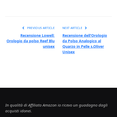
PREVIOUS ARTICLE
NEXT ARTICLE
Recensione Lowell:
Recensione dell’Orologio
Orologio da polso Reef Blu
da Polso Analogico al
unisex
Quarzo in Pelle s.Oliver
Unisex
In qualità di Affiliato Amazon io ricevo un guadagno dagli
acquisti idonei.