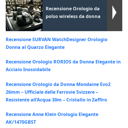
Recensione Orologio da
polso wireless da donna
Recensione SURVAN WatchDesigner Orologio
Donna al Quarzo Elegante
Recensione Orologio RORIOS da Donna Elegante in
Acciaio Inossidabile
Recensione Orologio da Donna Mondaine Evo2
26mm – Ufficiale delle Ferrovie Svizzere –
Resistente all’Acqua 30m – Cristallo in Zaffiro
Recensione Anne Klein Orologio Elegante
AK/1470GBST