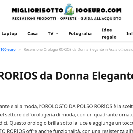
Idee
Laptop
Casa
TV
Fotografia
In
regalo
 100 euro
Recensione Orologio RORIOS da Donna Elegante in Acciaio Inossid
»
RORIOS da Donna Elegante
ante e alla moda, l’OROLOGIO DA POLSO RORIOS è la scelta p
l settore dell’orologeria di moda, con un quadrante ornato d
dici. Questo orologio brilla sotto la luce e aggiunge un tocco
IO RORIOS offre anche funzionalità, con una resistenza all’