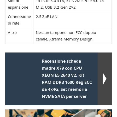
Slot di
1x PCIe 5.0 x16, 3x NVMe PCIe 4.0 x4
espansione
M.2, USB 3.2 Gen 2×2
Connessione
2.5GbE LAN
di rete
Altro
Nessun tampone non ECC doppio
canale, Xtreme Memory Design
Recensione scheda
madre X79 con CPU
XEON E5 2640 V2, Kit
RAM DDR3 1600 Reg ECC
da 4x4G, Set memoria
NVME SATA per server