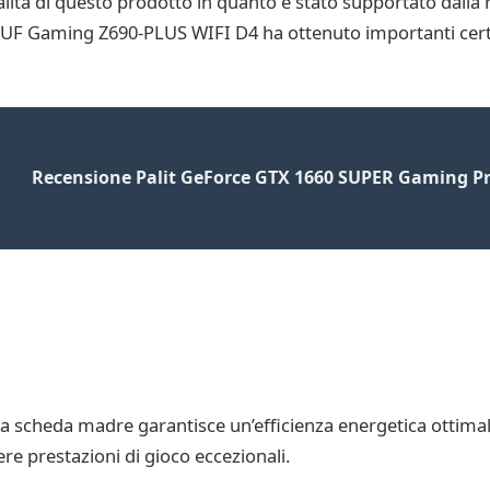
alità di questo prodotto in quanto è stato supportato dalla r
SUS TUF Gaming Z690-PLUS WIFI D4 ha ottenuto importanti cert
Recensione Palit GeForce GTX 1660 SUPER Gaming P
ta scheda madre garantisce un’efficienza energetica ottimale
re prestazioni di gioco eccezionali.