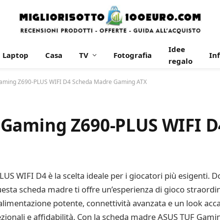
Idee
Laptop
Casa
TV
Fotografia
In
regalo
aming Z690-PLUS WIFI D4 Scheda Madre Gaming ATX
 Gaming Z690-PLUS WIFI D
IFI D4 è la scelta ideale per i giocatori più esigenti. Do
questa scheda madre ti offre un’esperienza di gioco straordin
 alimentazione potente, connettività avanzata e un look acca
zionali e affidabilità. Con la scheda madre ASUS TUF Gamin