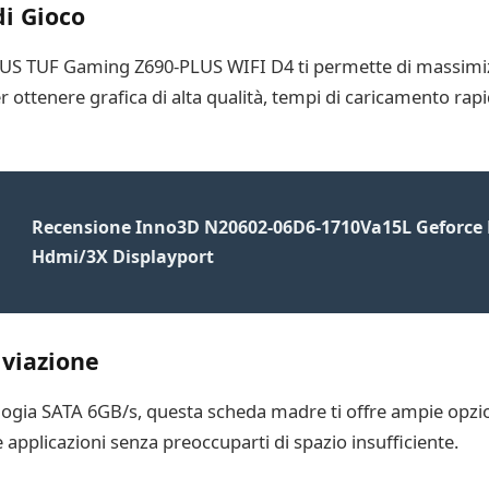
di Gioco
’ASUS TUF Gaming Z690-PLUS WIFI D4 ti permette di massimizz
 ottenere grafica di alta qualità, tempi di caricamento rapi
Recensione Inno3D N20602-06D6-1710Va15L Geforce 
Hdmi/3X Displayport
iviazione
nologia SATA 6GB/s, questa scheda madre ti offre ampie opzion
i e applicazioni senza preoccuparti di spazio insufficiente.