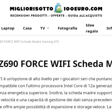
Idee
Laptop
Casa
TV
Fotografia
In
regalo
90 FORCE WIFI Scheda Madre Gaming ATX
Z690 FORCE WIFI Scheda 
un’opzione di alto livello per i giocatori seri che puntano
patibile con l’ultimo processore Intel Core di 12a genera
cienza energetica superiore. Inoltre, la scheda madre supp
elocità e una capacità di gestione dei dati senza precedent
 offre ampie possibilità di espansione e storage veloce. L