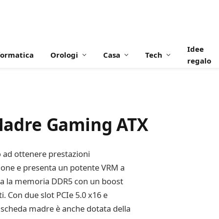
Idee
formatica
Orologi
Casa
Tech
regalo
Madre Gaming ATX
 ad ottenere prestazioni
zione e presenta un potente VRM a
orta la memoria DDR5 con un boost
i. Con due slot PCIe 5.0 x16 e
a scheda madre è anche dotata della