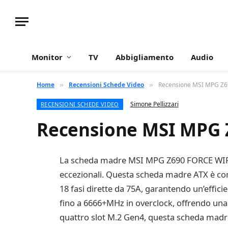
Monitor
TV
Abbigliamento
Audio
Home
Recensioni Schede Video
Recensione MSI MPG Z6
»
»
Simone Pellizzari
RECENSIONI SCHEDE VIDEO
Recensione MSI MPG 
La scheda madre MSI MPG Z690 FORCE WIFI è 
eccezionali. Questa scheda madre ATX è com
18 fasi dirette da 75A, garantendo un’effi
fino a 6666+MHz in overclock, offrendo una v
quattro slot M.2 Gen4, questa scheda madre