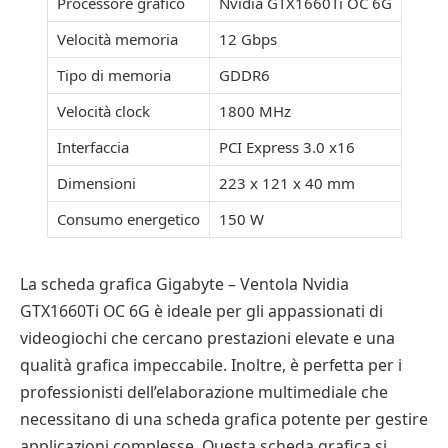
Processore grafico
Nvidia GTX1660Ti OC 6G
Velocità memoria
12 Gbps
Tipo di memoria
GDDR6
Velocità clock
1800 MHz
Interfaccia
PCI Express 3.0 x16
Dimensioni
223 x 121 x 40 mm
Consumo energetico
150 W
La scheda grafica Gigabyte – Ventola Nvidia
GTX1660Ti OC 6G è ideale per gli appassionati di
videogiochi che cercano prestazioni elevate e una
qualità grafica impeccabile. Inoltre, è perfetta per i
professionisti dell’elaborazione multimediale che
necessitano di una scheda grafica potente per gestire
applicazioni complesse. Questa scheda grafica si