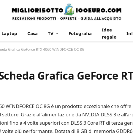
Idee
Laptop
Casa
TV
Fotografia
In
regalo
cheda Grafica GeForce RTX 4060 WINDFORCE OC 8G
Scheda Grafica GeForce R
0 WINDFORCE OC 8G è un prodotto eccezionale che offre pres
l settore. Grazie all’alimentazione da NVIDIA DLSS 3 e all’ar
zioni fino a 4 volte superiori con DLSS 3 Core RT di terza g
 a 2 volte più performante. Dotata di 8 GB di memoria GDDR6 