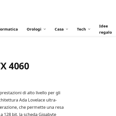
Idee
formatica
Orologi
Casa
Tech
regalo
TX 4060
tazioni di alto livello per gli
chitettura Ada Lovelace ultra-
enerazione, che permette una resa
a 128 bit, la scheda Gigabyte