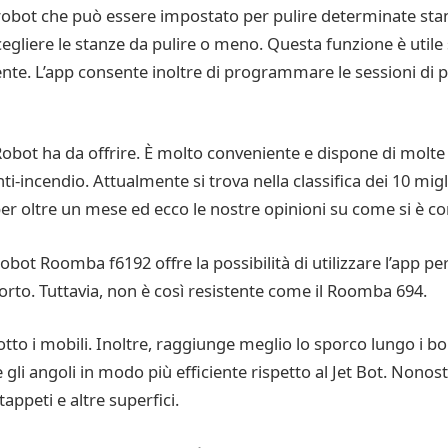
obot che può essere impostato per pulire determinate stanz
gliere le stanze da pulire o meno. Questa funzione è utile s
te. L’app consente inoltre di programmare le sessioni di pu
obot ha da offrire. È molto conveniente e dispone di molte
ti-incendio. Attualmente si trova nella classifica dei 10 mig
r oltre un mese ed ecco le nostre opinioni su come si è c
Robot Roomba f6192 offre la possibilità di utilizzare l’app p
orto. Tuttavia, non è così resistente come il Roomba 694.
otto i mobili. Inoltre, raggiunge meglio lo sporco lungo i b
 gli angoli in modo più efficiente rispetto al Jet Bot. Nono
tappeti e altre superfici.