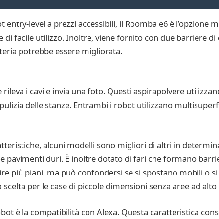
ot entry-level a prezzi accessibili, il Roomba e6 è l’opzione
 di facile utilizzo. Inoltre, viene fornito con due barriere d
tteria potrebbe essere migliorata.
leva i cavi e invia una foto. Questi aspirapolvere utilizza
izia delle stanze. Entrambi i robot utilizzano multisuperfi
eristiche, alcuni modelli sono migliori di altri in determi
 e pavimenti duri. È inoltre dotato di fari che formano barrie
ulire più piani, ma può confondersi se si spostano mobili o si
scelta per le case di piccole dimensioni senza aree ad alto t
obot è la compatibilità con Alexa. Questa caratteristica con