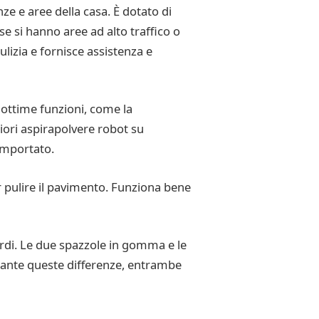
e e aree della casa. È dotato di
e si hanno aree ad alto traffico o
lizia e fornisce assistenza e
 ottime funzioni, come la
liori aspirapolvere robot su
omportato.
er pulire il pavimento. Funziona bene
ordi. Le due spazzole in gomma e le
stante queste differenze, entrambe