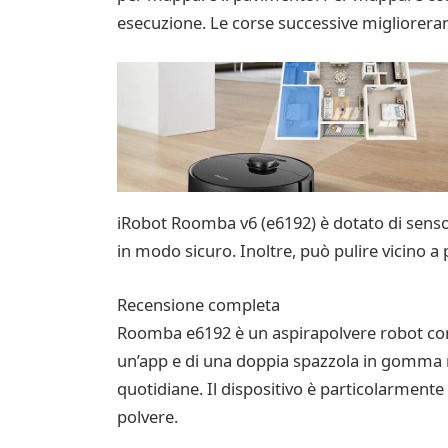
esecuzione. Le corse successive miglioreran
iRobot Roomba v6 (e6192) è dotato di sensori
in modo sicuro. Inoltre, può pulire vicino a 
Recensione completa
Roomba e6192 è un aspirapolvere robot compa
un’app e di una doppia spazzola in gomma mult
quotidiane. Il dispositivo è particolarmente 
polvere.