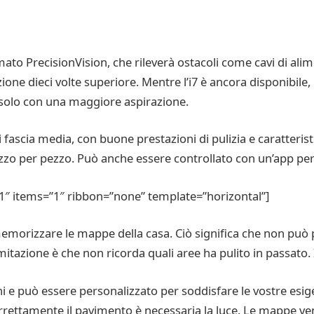
o PrecisionVision, che rileverà ostacoli come cavi di alimen
razione dieci volte superiore. Mentre l’i7 è ancora disponibile
, solo con una maggiore aspirazione.
fascia media, con buone prestazioni di pulizia e caratterist
zo per pezzo. Può anche essere controllato con un’app pe
1″ items=”1″ ribbon=”none” template=”horizontal”]
memorizzare le mappe della casa. Ciò significa che non può p
itazione è che non ricorda quali aree ha pulito in passato. I
i e può essere personalizzato per soddisfare le vostre esig
rettamente il pavimento è necessaria la luce. Le mappe v