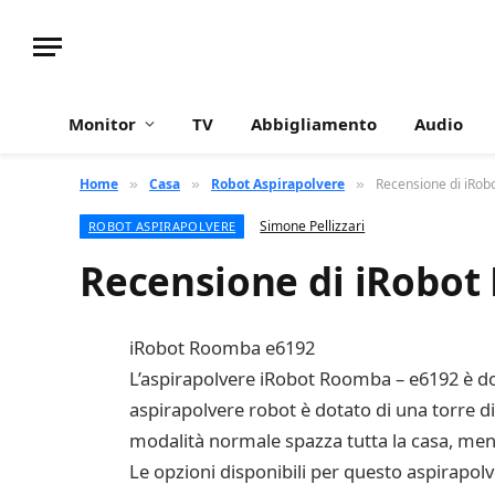
Monitor
TV
Abbigliamento
Audio
Home
Casa
Robot Aspirapolvere
Recensione di iRo
»
»
»
Simone Pellizzari
ROBOT ASPIRAPOLVERE
Recensione di iRobo
iRobot Roomba e6192
L’aspirapolvere iRobot Roomba – e6192 è do
aspirapolvere robot è dotato di una torre di
modalità normale spazza tutta la casa, men
Le opzioni disponibili per questo aspirapol