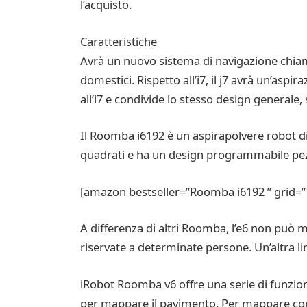
l’acquisto.
Caratteristiche
Avrà un nuovo sistema di navigazione chiamat
domestici. Rispetto all’i7, il j7 avrà un’aspi
all’i7 e condivide lo stesso design generale
Il Roomba i6192 è un aspirapolvere robot di 
quadrati e ha un design programmabile pez
[amazon bestseller=”Roomba i6192 ” grid=”
A differenza di altri Roomba, l’e6 non può 
riservate a determinate persone. Un’altra lim
iRobot Roomba v6 offre una serie di funzion
per mappare il pavimento. Per mappare cor