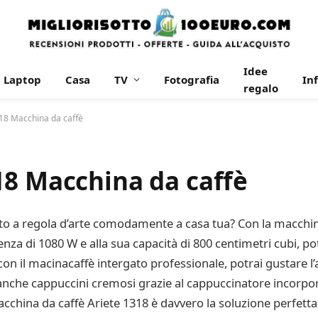
Idee
Laptop
Casa
TV
Fotografia
In
regalo
18 Macchina da caffè
18 Macchina da caffè
to a regola d’arte comodamente a casa tua? Con la macchin
tenza di 1080 W e alla sua capacità di 800 centimetri cubi, p
con il macinacaffè intergato professionale, potrai gustare l’
che cappuccini cremosi grazie al cappuccinatore incorpora
acchina da caffè Ariete 1318 è davvero la soluzione perfetta 