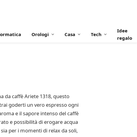
Idee
formatica
Orologi
Casa
Tech
regalo
a da caffè Ariete 1318, questo
otrai goderti un vero espresso ogni
aroma e il sapore intenso del caffè
to e possibilità di erogare acqua
sia per i momenti di relax da soli,