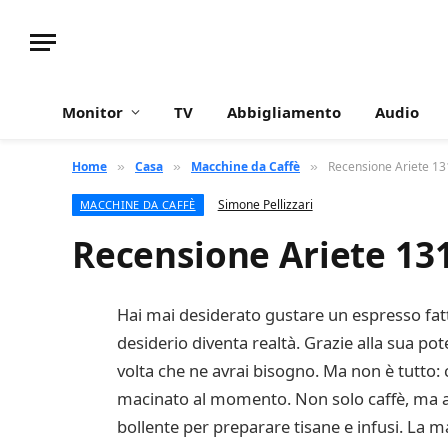
Monitor
TV
Abbigliamento
Audio
Home
Casa
Macchine da Caffè
Recensione Ariete 13
»
»
»
Simone Pellizzari
MACCHINE DA CAFFÈ
Recensione Ariete 13
Hai mai desiderato gustare un espresso fat
desiderio diventa realtà. Grazie alla sua po
volta che ne avrai bisogno. Ma non è tutto: 
macinato al momento. Non solo caffè, ma an
bollente per preparare tisane e infusi. La m