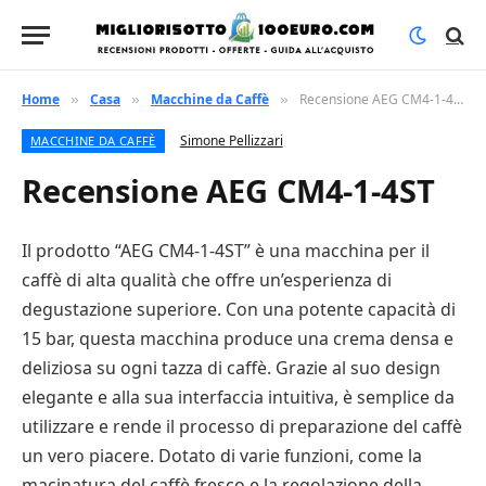
Home
Casa
Macchine da Caffè
Recensione AEG CM4-1-4ST
»
»
»
Simone Pellizzari
MACCHINE DA CAFFÈ
Recensione AEG CM4-1-4ST
Il prodotto “AEG CM4-1-4ST” è una macchina per il
caffè di alta qualità che offre un’esperienza di
degustazione superiore. Con una potente capacità di
15 bar, questa macchina produce una crema densa e
deliziosa su ogni tazza di caffè. Grazie al suo design
elegante e alla sua interfaccia intuitiva, è semplice da
utilizzare e rende il processo di preparazione del caffè
un vero piacere. Dotato di varie funzioni, come la
macinatura del caffè fresco e la regolazione della