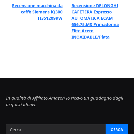
Recensione macchina da
Recensione DELONGHI
caffè Siemens iQ300
CAFETERA Espresso
TI351209RW
AUTOMÁTICA ECAM
656.75.MS Primadonna
Elite Acero
INOXIDABLE/Plata
In qualità di Affiliato Amazon io ricevo un guadagno dagli
acquisti idonei.