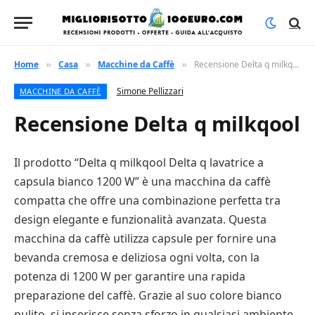
Home
Casa
Macchine da Caffè
Recensione Delta q milkqool
»
»
»
Simone Pellizzari
MACCHINE DA CAFFÈ
Recensione Delta q milkqool
Il prodotto “Delta q milkqool Delta q lavatrice a
capsula bianco 1200 W” è una macchina da caffè
compatta che offre una combinazione perfetta tra
design elegante e funzionalità avanzata. Questa
macchina da caffè utilizza capsule per fornire una
bevanda cremosa e deliziosa ogni volta, con la
potenza di 1200 W per garantire una rapida
preparazione del caffè. Grazie al suo colore bianco
pulito, si inserisce senza sforzo in qualsiasi ambiente