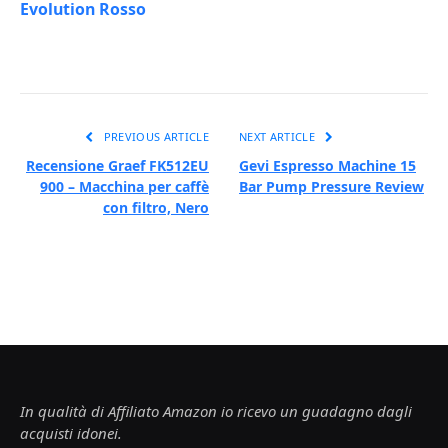
Evolution Rosso
PREVIOUS ARTICLE
NEXT ARTICLE
Recensione Graef FK512EU
Gevi Espresso Machine 15
900 – Macchina per caffè
Bar Pump Pressure Review
con filtro, Nero
In qualità di Affiliato Amazon io ricevo un guadagno dagli
acquisti idonei.