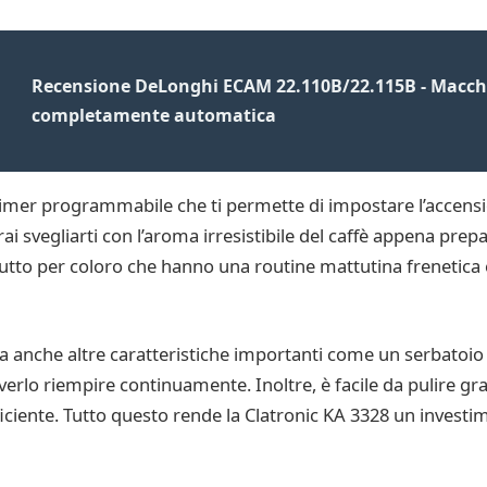
Recensione DeLonghi ECAM 22.110B/22.115B - Macch
completamente automatica
n timer programmabile che ti permette di impostare l’accen
svegliarti con l’aroma irresistibile del caffè appena prep
to per coloro che hanno una routine mattutina frenetica
ha anche altre caratteristiche importanti come un serbatoio
erlo riempire continuamente. Inoltre, è facile da pulire grazi
ciente. Tutto questo rende la Clatronic KA 3328 un invest