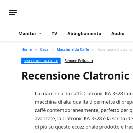
Monitor
TV
Abbigliamento
Audio
Home
Casa
Macchine da Caffè
Recensione Clatronic
»
»
»
Simone Pellizzari
MACCHINE DA CAFFÈ
Recensione Clatronic
La macchina da caffè Clatronic KA 3328 Lung
macchina di alta qualità ti permette di prep
caffè contemporaneamente, perfetto per qua
avanzate, la Clatronic KA 3328 è la scelta id
di più su questo eccezionale prodotto e tra