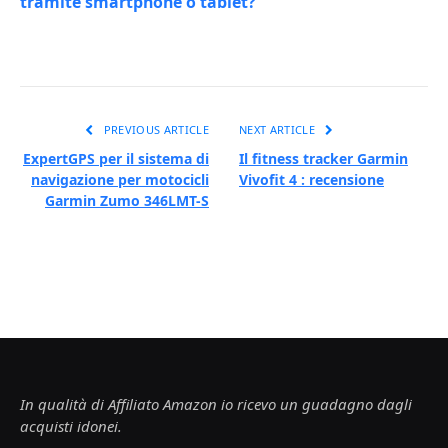
tramite smartphone o tablet?
PREVIOUS ARTICLE
NEXT ARTICLE
ExpertGPS per il sistema di
Il fitness tracker Garmin
navigazione per motocicli
Vivofit 4 : recensione
Garmin Zumo 346LMT-S
In qualità di Affiliato Amazon io ricevo un guadagno dagli
acquisti idonei.