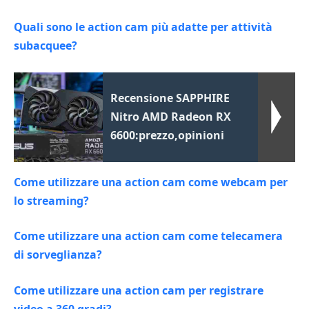
Quali sono le action cam più adatte per attività
subacquee?
Recensione SAPPHIRE
Nitro AMD Radeon RX
6600:prezzo,opinioni
Come utilizzare una action cam come webcam per
lo streaming?
Come utilizzare una action cam come telecamera
di sorveglianza?
Come utilizzare una action cam per registrare
video a 360 gradi?