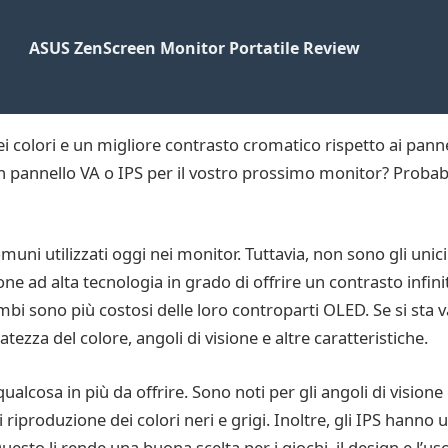
ASUS ZenScreen Monitor Portatile Review
ei colori e un migliore contrasto cromatico rispetto ai panne
 un pannello VA o IPS per il vostro prossimo monitor? Proba
muni utilizzati oggi nei monitor. Tuttavia, non sono gli unici
ne ad alta tecnologia in grado di offrire un contrasto infini
ambi sono più costosi delle loro controparti OLED. Se si sta
tezza del colore, angoli di visione e altre caratteristiche.
alcosa in più da offrire. Sono noti per gli angoli di visione 
 riproduzione dei colori neri e grigi. Inoltre, gli IPS hann
esto li rende una buona scelta per i giochi, il design e l’us