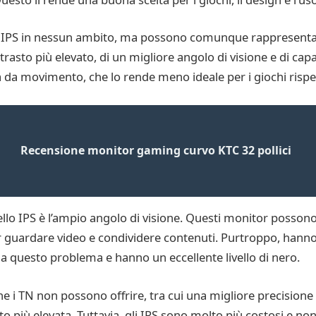
li IPS in nessun ambito, ma possono comunque rappresenta
trasto più elevato, di un migliore angolo di visione e di cap
a da movimento, che lo rende meno ideale per i giochi rispet
Recensione monitor gaming curvo KTC 32 pollici
llo IPS è l’ampio angolo di visione. Questi monitor possono 
r guardare video e condividere contenuti. Purtroppo, hanno
 a questo problema e hanno un eccellente livello di nero.
che i TN non possono offrire, tra cui una migliore precisio
più elevata. Tuttavia, gli IPS sono molto più costosi e non 