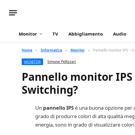
Monitor
TV
Abbigliamento
Audio
Home
Informatica
Monitor
Pannello monitor IPS – C
»
»
»
Simone Pellizzari
MONITOR
Pannello monitor IPS
Switching?
Un
pannello IPS
è una buona opzione per ch
grado di produrre colori di alta qualità megl
energia, sono in grado di visualizzare colori