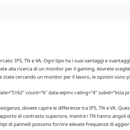
ercato: IPS, TN e VA. Ogni tipo ha i suoi vantaggi e svantagg
ete alla ricerca di un monitor per il gaming, dovrete sceglie
state cercando un monitor per il lavoro, le opzioni sono pi
e=”5162″ count=”6″ data-wpmc-rating=”4″ subid=”lista pr
 esigenze, dovete capire le differenze tra IPS, TN e VA. Quest
 rapporto di contrasto superiore, mentre i TN hanno angoli d
 tipi di pannelli possono fornire elevate frequenze di aggior