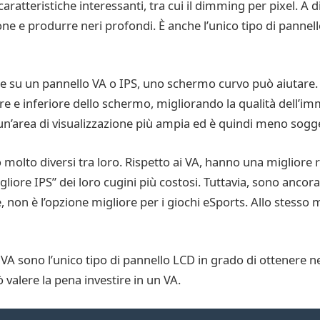
ratteristiche interessanti, tra cui il dimming per pixel. A d
ne e produrre neri profondi. È anche l’unico tipo di pannel
e su un pannello VA o IPS, uno schermo curvo può aiutare. 
re e inferiore dello schermo, migliorando la qualità dell’i
un’area di visualizzazione più ampia ed è quindi meno sogget
molto diversi tra loro. Rispetto ai VA, hanno una migliore r
iore IPS” dei loro cugini più costosi. Tuttavia, sono ancora
he, non è l’opzione migliore per i giochi eSports. Allo stess
I VA sono l’unico tipo di pannello LCD in grado di ottenere n
 valere la pena investire in un VA.