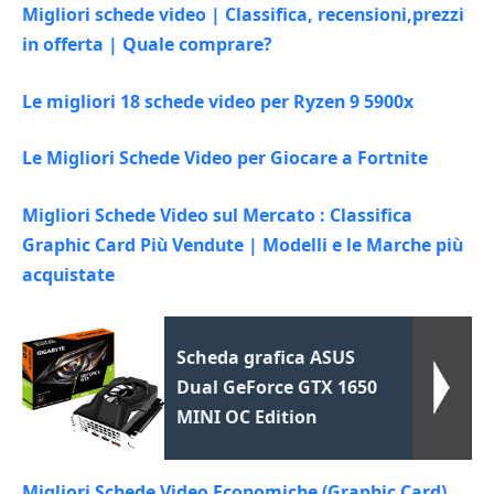
Migliori schede video | Classifica, recensioni,prezzi
in offerta | Quale comprare?
Le migliori 18 schede video per Ryzen 9 5900x
Le Migliori Schede Video per Giocare a Fortnite
Migliori Schede Video sul Mercato : Classifica
Graphic Card Più Vendute | Modelli e le Marche più
acquistate
Scheda grafica ASUS
Dual GeForce GTX 1650
MINI OC Edition
Migliori Schede Video Economiche (Graphic Card)