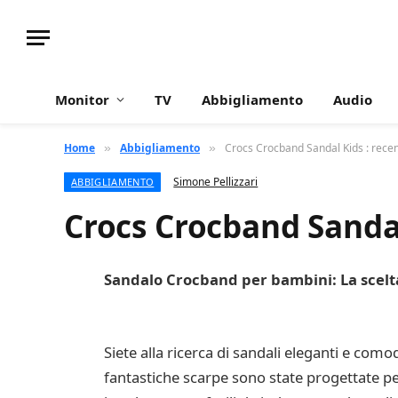
Monitor
TV
Abbigliamento
Audio
Home
Abbigliamento
Crocs Crocband Sandal Kids : recen
»
»
Simone Pellizzari
ABBIGLIAMENTO
Crocs Crocband Sandal
Sandalo Crocband per bambini: La scelta 
Siete alla ricerca di sandali eleganti e como
fantastiche scarpe sono state progettate pen