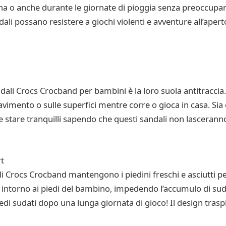
ina o anche durante le giornate di pioggia senza preoccupar
ali possano resistere a giochi violenti e avventure all’aper
dali Crocs Crocband per bambini è la loro suola antitraccia.
pavimento o sulle superfici mentre corre o gioca in casa. S
te stare tranquilli sapendo che questi sandali non lascerann
rt
ali Crocs Crocband mantengono i piedini freschi e asciutti pe
e intorno ai piedi del bambino, impedendo l’accumulo di sudo
iedi sudati dopo una lunga giornata di gioco! Il design trasp