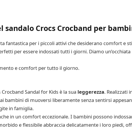
el sandalo Crocs Crocband per bambi
a fantastica per i piccoli attivi che desiderano comfort e st
rfetti per essere indossati tutti i giorni. Diamo un’occhiata 
imento e comfort per tutto il giorno.
cs Crocband Sandal for Kids è la sua
leggerezza
. Realizzati 
i bambini di muoversi liberamente senza sentirsi appesantit
gite in famiglia.
anche in un comfort eccezionale. I bambini possono indossarl
morbido e flessibile abbraccia delicatamente i loro piedi, o