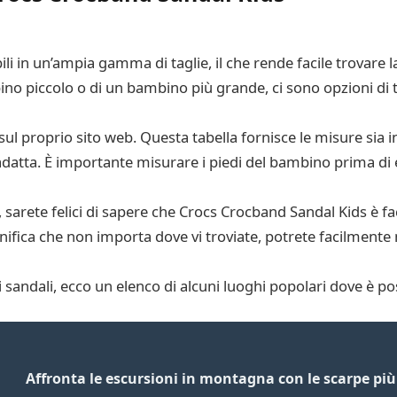
i in un’ampia gamma di taglie, il che rende facile trovare la
ino piccolo o di un bambino più grande, ci sono opzioni di ta
 sul proprio sito web. Questa tabella fornisce le misure sia
adatta. È importante misurare i piedi del bambino prima di e
 sarete felici di sapere che Crocs Crocband Sandal Kids è fac
ignifica che non importa dove vi troviate, potrete facilment
i sandali, ecco un elenco di alcuni luoghi popolari dove è pos
Affronta le escursioni in montagna con le scarpe pi