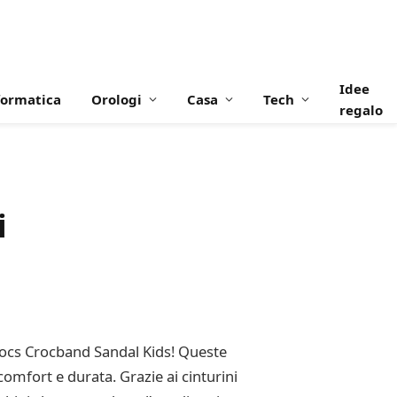
Idee
formatica
Orologi
Casa
Tech
regalo
i
e Crocs Crocband Sandal Kids! Queste
comfort e durata. Grazie ai cinturini