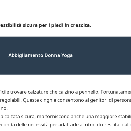
tibilità sicura per i piedi in crescita.
Abbigliamento Donna Yoga
cile trovare calzature che calzino a pennello. Fortunatame
regolabili. Queste cinghie consentono ai genitori di personal
ino.
a calzata sicura, ma forniscono anche una maggiore stabilità
conda delle necessità per adattarle ai ritmi di crescita o all