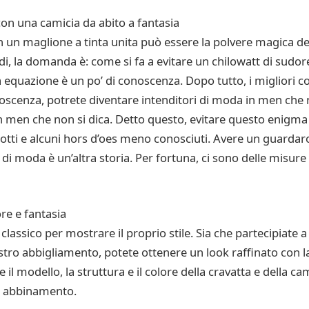
con una camicia da abito a fantasia
 un maglione a tinta unita può essere la polvere magica del
di, la domanda è: come si fa a evitare un chilowatt di sudo
a equazione è un po’ di conoscenza. Dopo tutto, i migliori co
noscenza, potrete diventare intenditori di moda in men che 
 in men che non si dica. Detto questo, evitare questo enigma 
otti e alcuni hors d’oes meno conosciuti. Avere un guardar
di moda è un’altra storia. Per fortuna, ci sono delle misure
re e fantasia
assico per mostrare il proprio stile. Sia che partecipiate
tro abbigliamento, potete ottenere un look raffinato con l
l modello, la struttura e il colore della cravatta e della cami
o abbinamento.