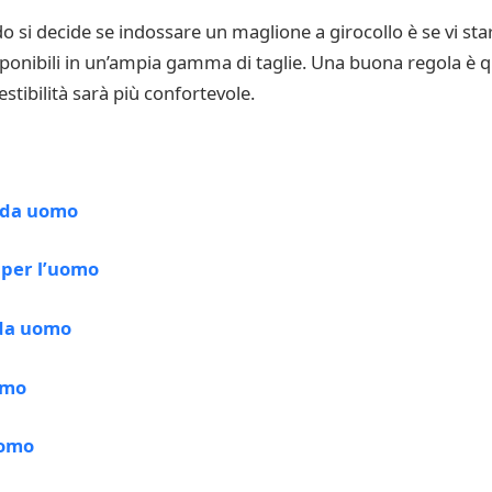
si decide se indossare un maglione a girocollo è se vi star
ponibili in un’ampia gamma di taglie. Una buona regola è qu
estibilità sarà più confortevole.
 da uomo
 per l’uomo
da uomo
omo
uomo