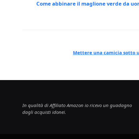
Come abbinare il maglione verde da u
Mettere una camicia sotto
In qualità di Affiliato Amazon io ricevo un guadagno
dagli acquisti idonei.