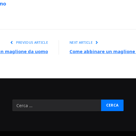
omo
PREVIOUS ARTICLE
NEXT ARTICLE
 un maglione da uomo
Come abbinare un maglione