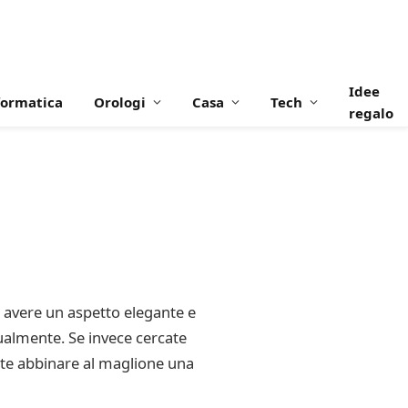
Idee
formatica
Orologi
Casa
Tech
regalo
e avere un aspetto elegante e
ualmente. Se invece cercate
tete abbinare al maglione una