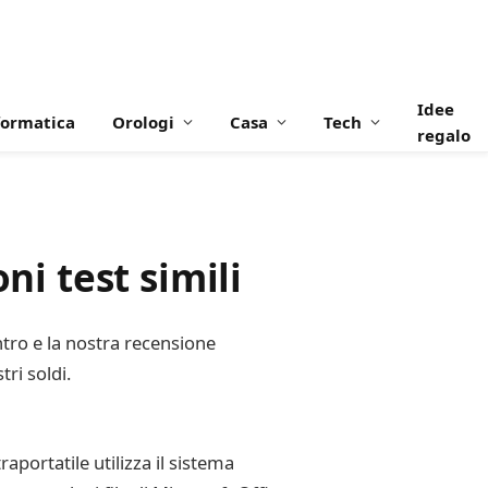
Idee
formatica
Orologi
Casa
Tech
regalo
i test simili
ntro e la nostra recensione
ri soldi.
ortatile utilizza il sistema