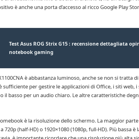
positivo è anche una porta d’accesso al ricco Google Play S
Test Asus ROG Strix G15 : recensione dettagliata opin
notebook gaming
100CNA è abbastanza luminoso, anche se non si tratta di
 sufficiente per gestire le applicazioni di Office, i siti web, 
rso il basso per un audio chiaro. Le altre caratteristiche d
 Chromebook è la risoluzione dello schermo. La maggior par
a 720p (half-HD) o 1920×1080 (1080p, full-HD). Più bassa è 
avia, è importante ricordare che una risoluzione più alta sig