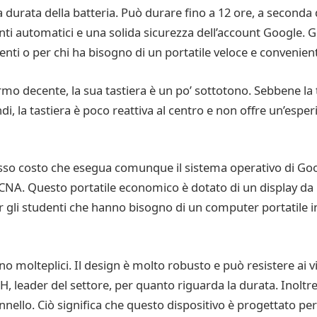
ta della batteria. Può durare fino a 12 ore, a seconda del
i automatici e una solida sicurezza dell’account Google. Gra
ti o per chi ha bisogno di un portatile veloce e convenien
decente, la sua tastiera è un po’ sottotono. Sebbene la tas
ndi, la tastiera è poco reattiva al centro e non offre un’es
asso costo che esegua comunque il sistema operativo di Goo
. Questo portatile economico è dotato di un display da 15
per gli studenti che hanno bisogno di un computer portatile i
 molteplici. Il design è molto robusto e può resistere ai
 leader del settore, per quanto riguarda la durata. Inoltre
annello. Ciò significa che questo dispositivo è progettato per