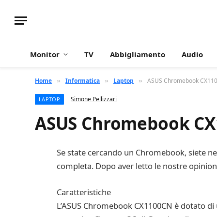
Monitor
TV
Abbigliamento
Audio
Home
Informatica
Laptop
ASUS Chromebook CX1100CN
»
»
»
Simone Pellizzari
LAPTOP
ASUS Chromebook CX11
Se state cercando un Chromebook, siete nel p
completa. Dopo aver letto le nostre opinioni,
Caratteristiche
L’ASUS Chromebook CX1100CN è dotato di un 