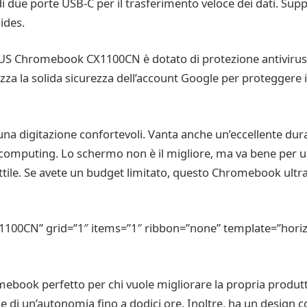
due porte USB-C per il trasferimento veloce dei dati. Suppor
ides.
ASUS Chromebook CX1100CN è dotato di protezione antivirus 
lizza la solida sicurezza dell’account Google per proteggere i 
a digitazione confortevoli. Vanta anche un’eccellente durata
 computing. Lo schermo non è il migliore, ma va bene per un
ttile. Se avete un budget limitato, questo Chromebook ultra
00CN” grid=”1″ items=”1″ ribbon=”none” template=”horiz
k perfetto per chi vuole migliorare la propria produttivi
 e di un’autonomia fino a dodici ore. Inoltre, ha un design c