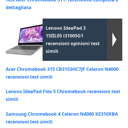
dettagliata
Lenovo IdeaPad 3
15IIL05 i31005G1
recensioni opinioni test
simili
Acer Chromebook 315 CB3153HC7JF Celeron N4000
recensioni test simili
Lenovo IdeaPad Flex 5 Chromebook recensioni test
simili
Samsung Chromebook 4 Celeron N4000 XE310XBA
recensioni test simili