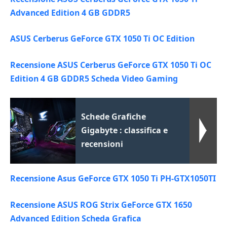
Advanced Edition 4 GB GDDR5
ASUS Cerberus GeForce GTX 1050 Ti OC Edition
Recensione ASUS Cerberus GeForce GTX 1050 Ti OC
Edition 4 GB GDDR5 Scheda Video Gaming
Schede Grafiche
Gigabyte : classifica e
recensioni
Recensione Asus GeForce GTX 1050 Ti PH-GTX1050TI
Recensione ASUS ROG Strix GeForce GTX 1650
Advanced Edition Scheda Grafica