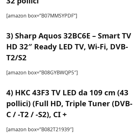
32 pollici
[amazon box=”B07MMSYPDF”]
3)
Sharp Aquos 32BC6E – Smart TV
HD 32″ Ready LED TV, Wi-Fi, DVB-
T2/S2
[amazon box=”B08GYBWQP5″]
4) HKC 43F3 TV LED da 109 cm (43
pollici) (Full HD, Triple Tuner (DVB-
C / -T2 / -S2), CI +
[amazon box=”B082T21939″]