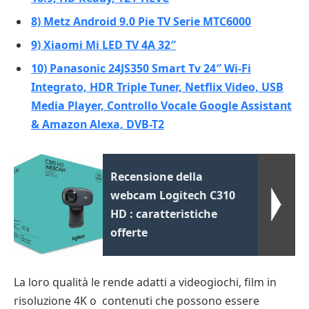
8) Metz Android 9.0 Pie TV Serie MTC6000
9) Xiaomi Mi LED TV 4A 32″
10) Panasonic 24JS350 Smart Tv 24″ Wi-Fi
Integrato, HDR Triple Tuner, Netflix Video, USB
Media Player, Controllo Vocale Google Assistant
& Amazon Alexa, DVB-T2
Recensione della
webcam Logitech C310
HD : caratteristiche
offerte
La loro qualità le rende adatti a videogiochi, film in
risoluzione 4K o contenuti che possono essere