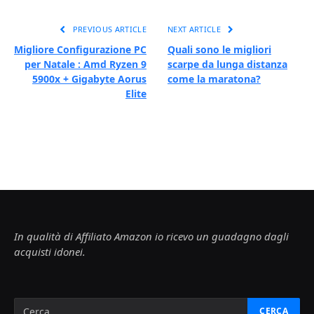
PREVIOUS ARTICLE
NEXT ARTICLE
Migliore Configurazione PC
Quali sono le migliori
per Natale : Amd Ryzen 9
scarpe da lunga distanza
5900x + Gigabyte Aorus
come la maratona?
Elite
In qualità di Affiliato Amazon io ricevo un guadagno dagli
acquisti idonei.