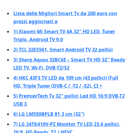
Lista delle Migliori Smart Tv da 200 euro con
prezzi aggiornati a
1) Xiaomi Mi Smart TV 4A 32″ HD LED, Tuner
Triplo, Android TV 9.0
2) TCL 32ES561, Smart Android TV 32 pollici
3) Sharp Aquos 32BC6E – Smart TV HD 32″ Ready
LED TV, Wi-Fi, DVB-T2/S2
4) HKC 43F3 TV LED da 109 cm (43 pollici) (Full
HD, Triple Tuner (DVB-C / -T2 / -S2), CI +
5) PremierTech Tv 32″ pollici Led HD 16:9 DVB-T2
USB 3
6) LG LM550BPLB 81,3 cm (32″)
7) LG 24TK410V-PZ Monitor TV LED 23.6 pollici,
16:9, HD Ready, T2 / HEVC