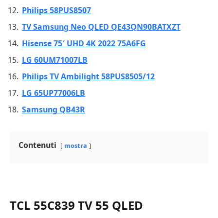
Philips 58PUS8507
TV Samsung Neo QLED QE43QN90BATXZT
Hisense 75′ UHD 4K 2022 75A6FG
LG 60UM71007LB
Philips TV Ambilight 58PUS8505/12
LG 65UP77006LB
Samsung QB43R
Contenuti
mostra
TCL 55C839 TV 55 QLED