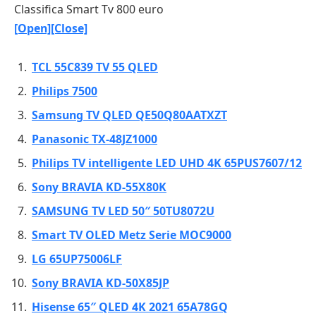
Classifica Smart Tv 800 euro
[Open]
[Close]
TCL 55C839 TV 55 QLED
Philips 7500
Samsung TV QLED QE50Q80AATXZT
Panasonic TX-48JZ1000
Philips TV intelligente LED UHD 4K 65PUS7607/12
Sony BRAVIA KD-55X80K
SAMSUNG TV LED 50″ 50TU8072U
Smart TV OLED Metz Serie MOC9000
LG 65UP75006LF
Sony BRAVIA KD-50X85JP
Hisense 65″ QLED 4K 2021 65A78GQ