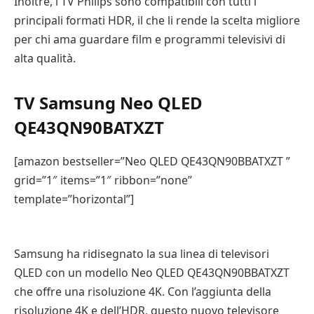
Inoltre, i TV Philips sono compatibili con tutti i
principali formati HDR, il che li rende la scelta migliore
per chi ama guardare film e programmi televisivi di
alta qualità.
TV Samsung Neo QLED
QE43QN90BATXZT
[amazon bestseller=”Neo QLED QE43QN90BBATXZT ”
grid=”1″ items=”1″ ribbon=”none”
template=”horizontal”]
Samsung ha ridisegnato la sua linea di televisori
QLED con un modello Neo QLED QE43QN90BBATXZT
che offre una risoluzione 4K. Con l’aggiunta della
risoluzione 4K e dell’HDR, questo nuovo televisore