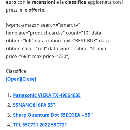
euro
con le
recensioni
e la
classifica
aggiornata con i
prezzi e le
offerte
.
[wpmc-amazon search=”smart tv”
template=”product-card-v” count=”10″ data-
ribbon=”left” data-ribbon-text=”BEST BUY” data-
ribbon-color=”red” data-wpmc-rating=”4″ min-
price=”680″ max-price=”730″]
Classifica
[Open]
[Close]
Panasonic VIERA TX-49ES403E
55NANO816PA 55”
Sharp Quantum Dot 55EQ3EA – 55″
TCL 55C731 2022 55C731