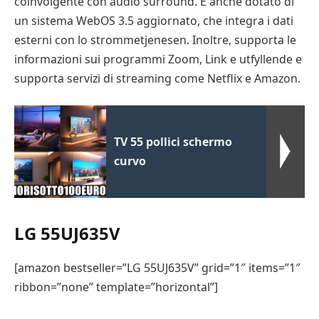
coinvolgente con audio surround. È anche dotato di
un sistema WebOS 3.5 aggiornato, che integra i dati
esterni con lo strommetjenesen. Inoltre, supporta le
informazioni sui programmi Zoom, Link e utfyllende e
supporta servizi di streaming come Netflix e Amazon.
TV 55 pollici schermo
curvo
LG 55UJ635V
[amazon bestseller=”LG 55UJ635V” grid=”1″ items=”1″
ribbon=”none” template=”horizontal”]