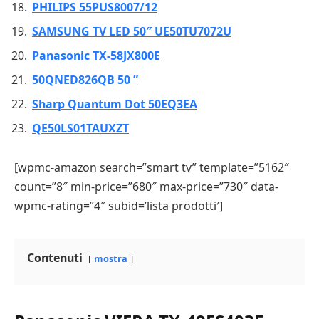
PHILIPS 55PUS8007/12
SAMSUNG TV LED 50″ UE50TU7072U
Panasonic TX-58JX800E
50QNED826QB 50 ”
Sharp Quantum Dot 50EQ3EA
QE50LS01TAUXZT
[wpmc-amazon search=”smart tv” template=”5162″
count=”8″ min-price=”680″ max-price=”730″ data-
wpmc-rating=”4″ subid=’lista prodotti′]
Contenuti
mostra