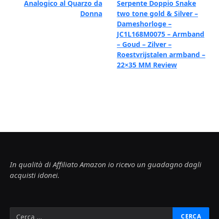
Analogico al Quarzo da
Serpente Doppio Snake
Donna
two tone gold & Silver –
Dameshorloge –
JC1L168M0075 – Armband
– Goud – Zilver –
Roestvrijstalen armband –
22×35 MM Review
In qualità di Affiliato Amazon io ricevo un guadagno dagli
acquisti idonei.