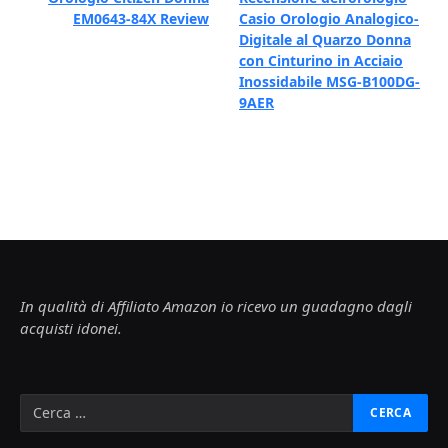
EM0643-84X Review
Casio Orologio Analogico-
Digitale al Quarzo Donna
con Cinturino in Acciaio
Inossidabile MSG-B100DG-
9AER
In qualità di Affiliato Amazon io ricevo un guadagno dagli
acquisti idonei.