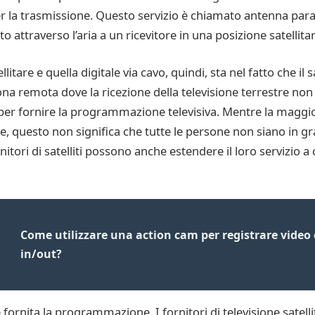
er la trasmissione. Questo servizio è chiamato antenna parabo
o attraverso l’aria a un ricevitore in una posizione satellitar
ellitare e quella digitale via cavo, quindi, sta nel fatto che il
zona remota dove la ricezione della televisione terrestre non è
i per fornire la programmazione televisiva. Mentre la maggio
le, questo non significa che tutte le persone non siano in gr
rnitori di satelliti possono anche estendere il loro servizio
Come utilizzare una action cam per registrare video 
in/out?
 fornita la programmazione. I fornitori di televisione satell