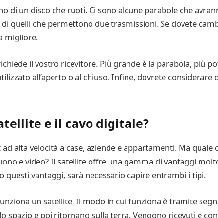
gno di un disco che ruoti. Ci sono alcune parabole che avran
ti di quelli che permettono due trasmissioni. Se dovete cam
a migliore.
iede il vostro ricevitore. Più grande è la parabola, più po
tilizzato all’aperto o al chiuso. Infine, dovrete considerare 
atellite e il cavo digitale?
d alta velocità a case, aziende e appartamenti. Ma quale o
 suono e video? Il satellite offre una gamma di vantaggi molt
o questi vantaggi, sarà necessario capire entrambi i tipi.
ziona un satellite. Il modo in cui funziona è tramite segnali
o spazio e poi ritornano sulla terra. Vengono ricevuti e conver