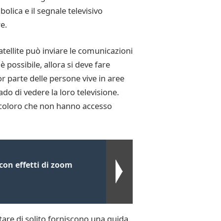
lica e il segnale televisivo
e.
 satellite può inviare le comunicazioni
 possibile, allora si deve fare
r parte delle persone vive in aree
ado di vedere la loro televisione.
 a coloro che non hanno accesso
con effetti di zoom
itare di solito forniscono una guida