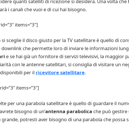
idere quanti satelliti di ricezione si desidera. Una volta ch
rà i canali che vuoi e di cui hai bisogno.
rid=”3″ items=”3″]
sceglie il disco giusto per la TV satellitare è quello di con
downlink che permette loro di inviare le informazioni lungo
ari
e se hai già un fornitore di servizi televisivi, la maggior p
ità con le antenne satellitari, si consiglia di visitare un ne
disponibili per il
ricevitore satellitare
.
grid=”3″ items=”3″]
e per una parabola satellitare è quello di guardare il numero
 avrete bisogno di un’
antenna parabolica
che può gestire
grande, potresti aver bisogno di una parabola che possa sup