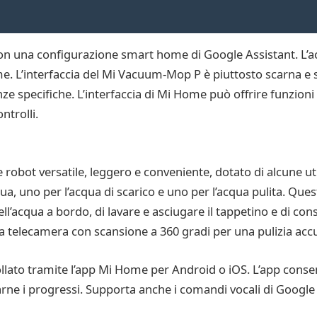
on una configurazione smart home di Google Assistant. L’a
. L’interfaccia del Mi Vacuum-Mop P è piuttosto scarna e si
anze specifiche. L’interfaccia di Mi Home può offrire funzion
ntrolli.
bot versatile, leggero e conveniente, dotato di alcune util
a, uno per l’acqua di scarico e uno per l’acqua pulita. Ques
l’acqua a bordo, di lavare e asciugare il tappetino e di con
a telecamera con scansione a 360 gradi per una pulizia acc
ato tramite l’app Mi Home per Android o iOS. L’app consen
arne i progressi. Supporta anche i comandi vocali di Google 