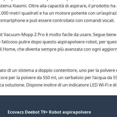
stema Xiaomi. Oltre alla capacità di aspirare, il prodotto ha
e 2.000 metri quadrati e ha un motore potente con un’aspiraz
 smartphone e può essere controllato con comandi vocali.
ot Vacuum-Mopp 2 Pro è molto facile da usare. Segue bene g
o faticoso pulire dopo questo aspirapolvere robot, per quest
pp Mi Home, che diventa sempre più avanzata con ogni aggio
 di un sistema a doppio contenitore, uno per la polvere e 
 per la polvere da 550 ml, un serbatoio per l’acqua da 550 m
a soluzione. Dispone inoltre di un indicatore LED Wi-Fi e di
Ecovacs Deebot T9+ Robot aspirapolvere