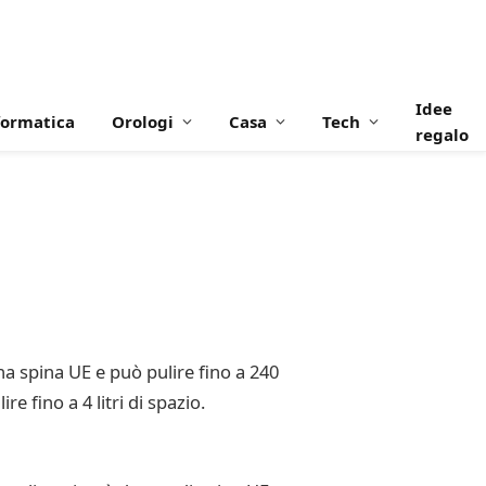
Idee
formatica
Orologi
Casa
Tech
regalo
o
a spina UE e può pulire fino a 240
e fino a 4 litri di spazio.