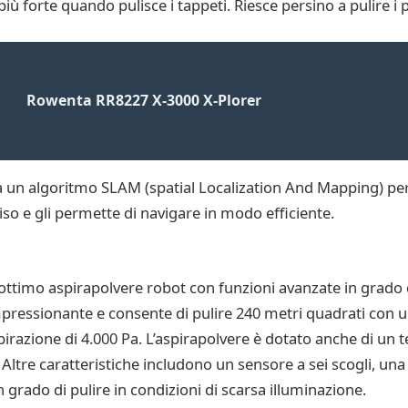
ù forte quando pulisce i tappeti. Riesce persino a pulire i p
Rowenta RR8227 X-3000 X-Plorer
 un algoritmo SLAM (spatial Localization And Mapping) per
so e gli permette di navigare in modo efficiente.
imo aspirapolvere robot con funzioni avanzate in grado di
mpressionante e consente di pulire 240 metri quadrati con un
pirazione di 4.000 Pa. L’aspirapolvere è dotato anche di un
a. Altre caratteristiche includono un sensore a sei scogli, un
 grado di pulire in condizioni di scarsa illuminazione.