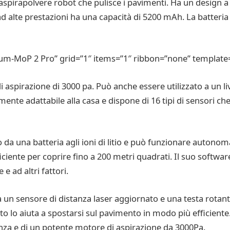
irapolvere robot che pulisce i pavimenti. Ha un design a ta
ad alte prestazioni ha una capacità di 5200 mAh. La batteri
m-MoP 2 Pro” grid=”1″ items=”1″ ribbon=”none” template=
aspirazione di 3000 pa. Può anche essere utilizzato a un liv
te adattabile alla casa e dispone di 16 tipi di sensori che l
da una batteria agli ioni di litio e può funzionare auton
iciente per coprire fino a 200 metri quadrati. Il suo softwar
 e ad altri fattori.
un sensore di distanza laser aggiornato e una testa rotan
o lo aiuta a spostarsi sul pavimento in modo più efficiente.
enza e di un potente motore di aspirazione da 3000Pa.