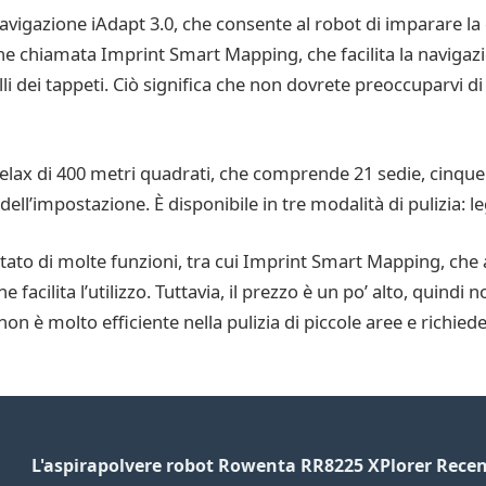
navigazione iAdapt 3.0, che consente al robot di imparare la 
one chiamata Imprint Smart Mapping, che facilita la navigaz
i dei tappeti. Ciò significa che non dovrete preoccuparvi d
lax di 400 metri quadrati, che comprende 21 sedie, cinque tavo
dell’impostazione. È disponibile in tre modalità di pulizia: 
ato di molte funzioni, tra cui Imprint Smart Mapping, che ai
e facilita l’utilizzo. Tuttavia, il prezzo è un po’ alto, quind
non è molto efficiente nella pulizia di piccole aree e richiede
L'aspirapolvere robot Rowenta RR8225 XPlorer Rece