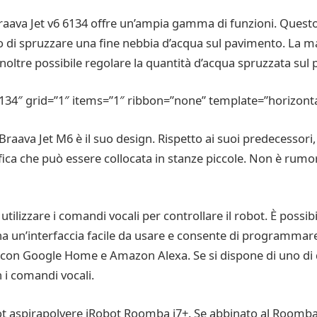
raava Jet v6 6134 offre un’ampia gamma di funzioni. Questo
ado di spruzzare una fine nebbia d’acqua sul pavimento. La m
noltre possibile regolare la quantità d’acqua spruzzata su
6134″ grid=”1″ items=”1″ ribbon=”none” template=”horizonta
i Braava Jet M6 è il suo design. Rispetto ai suoi predecesso
ifica che può essere collocata in stanze piccole. Non è ru
di utilizzare i comandi vocali per controllare il robot. È possi
a un’interfaccia facile da usare e consente di programmare,
 con Google Home e Amazon Alexa. Se si dispone di uno di qu
n i comandi vocali.
t aspirapolvere iRobot Roomba i7+. Se abbinato al Roomba i