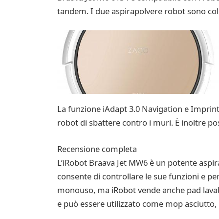
tandem. I due aspirapolvere robot sono coll
La funzione iAdapt 3.0 Navigation e Imprint
robot di sbattere contro i muri. È inoltre 
Recensione completa
L’iRobot Braava Jet MW6 è un potente aspirap
consente di controllare le sue funzioni e per
monouso, ma iRobot vende anche pad lavabili
e può essere utilizzato come mop asciutto