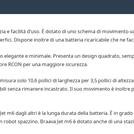
ia e facilità d’uso. È dotato di uno schema di movimento va
rfici. Dispone inoltre di una batteria ricaricabile che ne fac
 elegante e minimale. Presenta un design quadrato, sempli
nsore RCON per una maggiore sicurezza.
sura solo 10,6 pollici di larghezza per 3,5 pollici di altezz
li senza rimanere incastrato. Il suo movimento è inoltre p
et m6 dagli altri è la lunga durata della batteria. È in grado
robot spazzino. Braava Jet m6 è dotato anche di una stazion