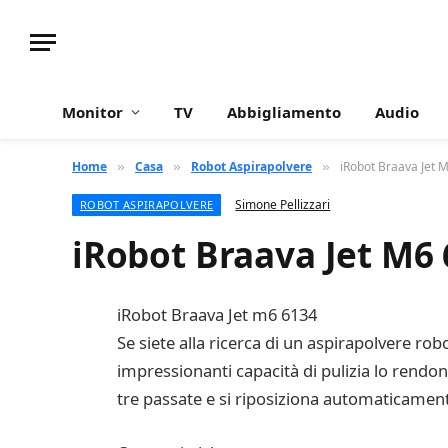
Monitor
TV
Abbigliamento
Audio
Home
Casa
Robot Aspirapolvere
iRobot Braava Jet
»
»
»
Simone Pellizzari
ROBOT ASPIRAPOLVERE
iRobot Braava Jet M6
iRobot Braava Jet m6 6134
Se siete alla ricerca di un aspirapolvere ro
impressionanti capacità di pulizia lo rendono 
tre passate e si riposiziona automaticamen