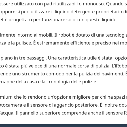
ssere utilizzato con pad riutilizzabili o monouso. Quando si u
oppure si può utilizzare il liquido detergente proprietario di
et è progettato per funzionare solo con questo liquido.
lmente intorno ai mobili. Il robot è dotato di una tecnologi
a e la pulisce. È estremamente efficiente e preciso nei mo
piano in tre passaggi. Una caratteristica utile è stata l’opz
o è stata più veloce di una normale corsa di pulizia. L’iRo
rende uno strumento comodo per la pulizia dei pavimenti. È
 mappe della casa e la cronologia delle pulizie.
remium che lo rendono un’opzione migliore per chi ha spazi 
 fotocamera e il sensore di aggancio posteriore. È inoltre dot
ll’acqua. Il pannello superiore comprende anche il sensore 