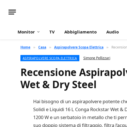
Monitor
TV
Abbigliamento
Audio
Home
Casa
Aspirapolvere Scopa Elettrica
Recension
»
»
»
Simone Pellizzari
ASPIRAPOLVERE SCOPA ELETTRICA
Recensione Aspirapolv
Wet & Dry Steel
Hai bisogno di un aspirapolvere potente che p
Solidi e Liquidi 16 L Conga Rockstar Wet & 
1200 W e un serbatoio in metallo che ti perme
suo doppio sistema di filtraggio, filtra l’a