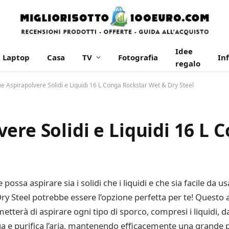
Idee
Laptop
Casa
TV
Fotografia
In
regalo
e Aspirapolvere Solidi e Liquidi 16 L Conga Rockstar Wet & Dry Steel
ere Solidi e Liquidi 16 L 
ossa aspirare sia i solidi che i liquidi e che sia facile da u
Dry Steel potrebbe essere l’opzione perfetta per te! Questo
tterà di aspirare ogni tipo di sporco, compresi i liquidi, da
cqua e purifica l’aria, mantenendo efficacemente una grande p