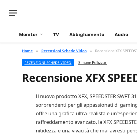
Monitor
TV
Abbigliamento
Audio
Home
Recensioni Schede Video
Recensione XFX SPEED
»
»
Simone Pellizzari
RECENSIONI SCHEDE VIDEO
Recensione XFX SPEE
Il nuovo prodotto XFX, SPEEDSTER SWFT 319
sorprendenti per gli appassionati di gamin
offre una grafica ultra-realista e un’esperie
raffreddamento avanzato, la XFX SPEEDSTER
nitidezza e una vivacità che mai avresti pen