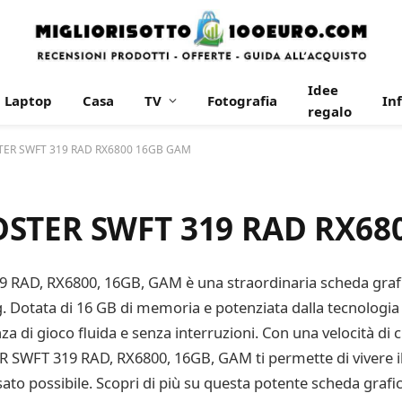
Idee
Laptop
Casa
TV
Fotografia
In
regalo
STER SWFT 319 RAD RX6800 16GB GAM
DSTER SWFT 319 RAD RX68
 RAD, RX6800, 16GB, GAM è una straordinaria scheda grafi
g. Dotata di 16 GB di memoria e potenziata dalla tecnologi
nza di gioco fluida e senza interruzioni. Con una velocità di
 SWFT 319 RAD, RX6800, 16GB, GAM ti permette di vivere il
sato possibile. Scopri di più su questa potente scheda grafi