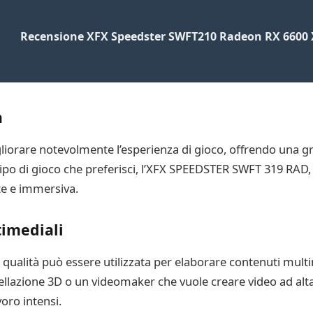
Recensione XFX Speedster SWFT210 Radeon RX 6600
a
iorare notevolmente l’esperienza di gioco, offrendo una graf
tipo di gioco che preferisci, l’XFX SPEEDSTER SWFT 319 RA
te e immersiva.
timediali
a qualità può essere utilizzata per elaborare contenuti multi
dellazione 3D o un videomaker che vuole creare video ad alt
voro intensi.