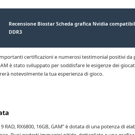
Recensione Biostar Scheda grafica Nvidia compatibi
DDR3
portanti certificazioni e numerosi testimonial positivi da pa
è stato sviluppato per soddisfare le esigenze dei giocator
rerà notevolmente la tua esperienza di gioco.
ata
9 RAD, RX6800, 16GB, GAM” è dotata di una potenza di ela
gioco. Puoi goderti immagini nitide, dettagliate e una graf