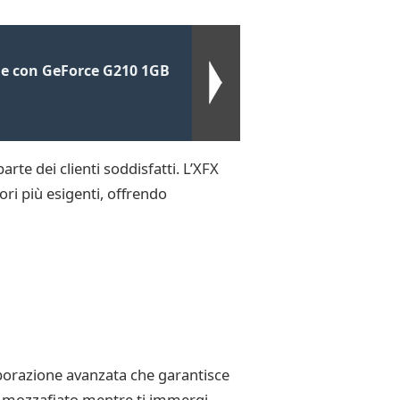
le con GeForce G210 1GB
rte dei clienti soddisfatti. L’XFX
i più esigenti, offrendo
borazione avanzata che garantisce
ica mozzafiato mentre ti immergi