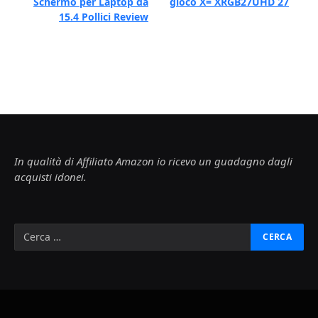
Schermo per Laptop da
gioco X= XRGB27UHD 27
15.4 Pollici Review
In qualità di Affiliato Amazon io ricevo un guadagno dagli
acquisti idonei.