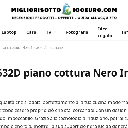
Idee
Laptop
Casa
TV
Fotografia
In
regalo
iano cottura Nero Incasso A induzione
32D piano cottura Nero I
 qualità che si adatti perfettamente alla tua cucina modern
ebbe essere proprio ciò che stai cercando! Con un design e
 impeccabile. Grazie alla tecnologia a induzione, potrai cuci
o e energia. Inoltre, la sua superficie nera lucida donerà u