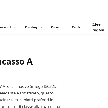
Idee
formatica
Orologi
Casa
Tech
regalo
ncasso A
a? Allora il nuovo Smeg SI5632D
legante e sofisticato, questo
nare i tuoi piatti preferiti in
n tocco di classe alla tua cucina.