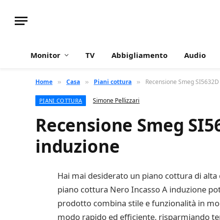
Monitor
TV
Abbigliamento
Audio
Home
Casa
Piani cottura
Recensione Smeg SI5632D p
»
»
»
Simone Pellizzari
PIANI COTTURA
Recensione Smeg SI56
induzione
Hai mai desiderato un piano cottura di alta
piano cottura Nero Incasso A induzione potr
prodotto combina stile e funzionalità in modo
modo rapido ed efficiente, risparmiando temp