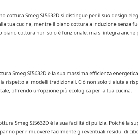
piano cottura Smeg SI5632D si distingue per il suo design el
alla tua cucina, mentre il piano cottura a induzione senza 
to piano cottura non solo è funzionale, ma si integra anch
tura Smeg SI5632D è la sua massima efficienza energetica. 
spetto ai modelli tradizionali. Ciò non solo ti aiuta a ris
tale, offrendo un’opzione più ecologica per la tua cucina.
tura Smeg SI5632D è la sua facilità di pulizia. Poiché la supe
ce panno per rimuovere facilmente gli eventuali residui di ci