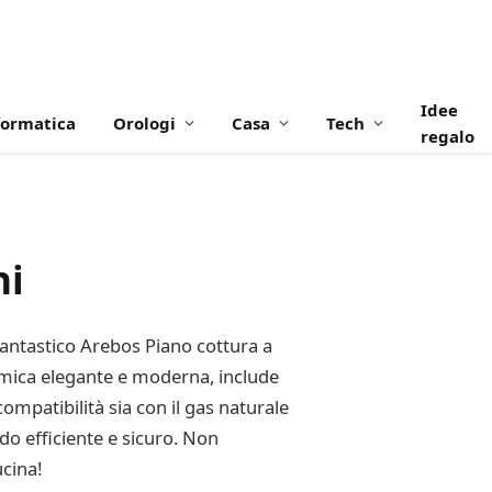
Idee
formatica
Orologi
Casa
Tech
regalo
hi
 fantastico Arebos Piano cottura a
amica elegante e moderna, include
compatibilità sia con il gas naturale
modo efficiente e sicuro. Non
ucina!