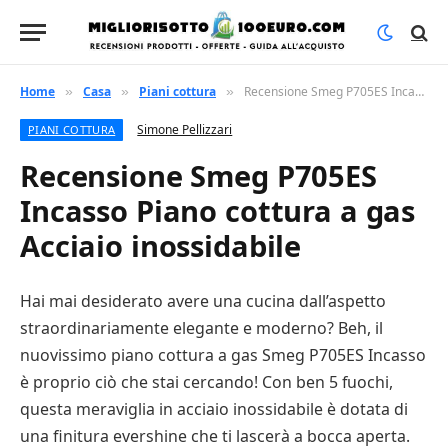
Home
Casa
Piani cottura
Recensione Smeg P705ES Incasso Piano cottura a gas Acciaio inossidabile
»
»
»
Simone Pellizzari
PIANI COTTURA
Recensione Smeg P705ES
Incasso Piano cottura a gas
Acciaio inossidabile
Hai mai desiderato avere una cucina dall’aspetto
straordinariamente elegante e moderno? Beh, il
nuovissimo piano cottura a gas Smeg P705ES Incasso
è proprio ciò che stai cercando! Con ben 5 fuochi,
questa meraviglia in acciaio inossidabile è dotata di
una finitura evershine che ti lascerà a bocca aperta.