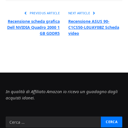
PREVIOUS ARTICLE
NEXT ARTICLE
Recensione scheda grafica
Recensione ASUS 90-
Dell NVIDIA Quadro 2000 1
C1CS50-L0UAY0BZ Scheda
GB GDDR5
video
In qualità di Affiliato Amazon io ricevo un guadagno dagli
acquisti idonei.