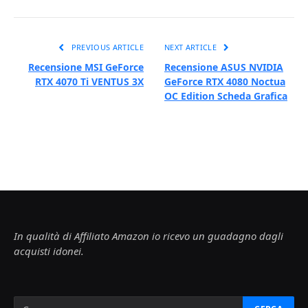
PREVIOUS ARTICLE
NEXT ARTICLE
Recensione MSI GeForce
Recensione ASUS NVIDIA
RTX 4070 Ti VENTUS 3X
GeForce RTX 4080 Noctua
OC Edition Scheda Grafica
In qualità di Affiliato Amazon io ricevo un guadagno dagli
acquisti idonei.