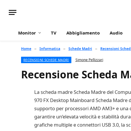
Monitor
TV
Abbigliamento
Audio
Home
Informatica
Schede Madri
Recensioni Sched
»
»
»
Simone Pellizzari
RECENSIONI SCHEDE MADRI
Recensione Scheda Ma
La scheda madre Scheda Madre del Comput
970 FX Desktop Mainboard Scheda Madre da 
supporto per processori AMD AM3+ e una c
garantire un’elevata velocità e stabilità dura
grafiche multiple e connettori USB 3.0, la s