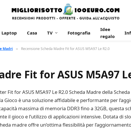
Idee
Laptop
Casa
TV
Fotografia
In
regalo
e Madri
Recensione Scheda Madre Fit for ASUS M5A97 Le R2.0
»
dre Fit for ASUS M5A97 Le
er Fit for ASUS M5A97 Le R2.0 Scheda Madre della Sche
Gioco è una soluzione affidabile e performante per l’agg
apacità massima di memoria DDR3 fino a 32GB, questa sc
nte il gioco e l’utilizzo di applicazioni intensive. Dotata di 
cheda madre offre un’ottima flessibilità per l’aggiornamento