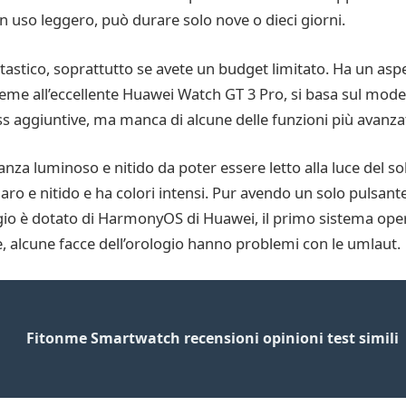
un uso leggero, può durare solo nove o dieci giorni.
astico, soprattutto se avete un budget limitato. Ha un aspe
ieme all’eccellente Huawei Watch GT 3 Pro, si basa sul mode
ss aggiuntive, ma manca di alcune delle funzioni più avanzat
za luminoso e nitido da poter essere letto alla luce del so
hiaro e nitido e ha colori intensi. Pur avendo un solo pulsante
gio è dotato di HarmonyOS di Huawei, il primo sistema opera
, alcune facce dell’orologio hanno problemi con le umlaut.
Fitonme Smartwatch recensioni opinioni test simili