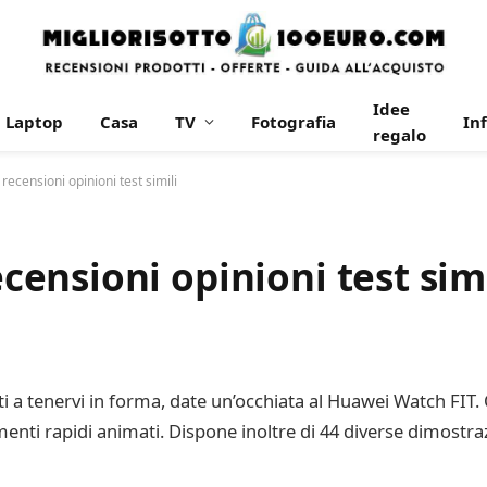
Idee
Laptop
Casa
TV
Fotografia
In
regalo
censioni opinioni test simili
nsioni opinioni test simi
iuti a tenervi in forma, date un’occhiata al Huawei Watch FIT.
namenti rapidi animati. Dispone inoltre di 44 diverse dimost