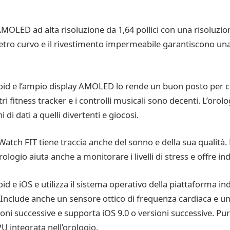
LED ad alta risoluzione da 1,64 pollici con una risoluzion
n vetro curvo e il rivestimento impermeabile garantiscono una
oid e l’ampio display AMOLED lo rende un buon posto per co
ri fitness tracker e i controlli musicali sono decenti. L’orol
 di dati a quelli divertenti e giocosi.
i Watch FIT tiene traccia anche del sonno e della sua qualità. 
logio aiuta anche a monitorare i livelli di stress e offre indi
 e iOS e utilizza il sistema operativo della piattaforma indo
Include anche un sensore ottico di frequenza cardiaca e un d
ioni successive e supporta iOS 9.0 o versioni successive. Pu
PU integrata nell’orologio.