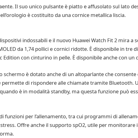
raente. Il suo unico pulsante è piatto e affusolato sul lato 
ell’orologio è costituito da una cornice metallica liscia.
spositivi indossabili e il nuovo Huawei Watch Fit 2 mira a s
ED da 1,74 pollici e cornici ridotte. È disponibile in tre di
ic Edition con cinturino in pelle. È disponibile anche con un 
Lo schermo è dotato anche di un altoparlante che consente di
e permette di rispondere alle chiamate tramite Bluetooth. 
quando è in modalità standby, ma questa funzione può esse
i funzioni per l’allenamento, tra cui programmi di allenam
i stress. Offre anche il supporto spO2, utile per monitorare i 
forma.