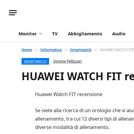
Monitor
TV
Abbigliamento
Audio
Home
Informatica
Smartwatch
HUAWEI WATCH FIT re
»
»
»
Simone Pellizzari
SMARTWATCH
HUAWEI WATCH FIT rece
Huawei Watch FIT recensione
Se siete alla ricerca di un orologio che vi a
allenamento, tra cui 12 diversi tipi di alle
diverse modalità di allenamento.