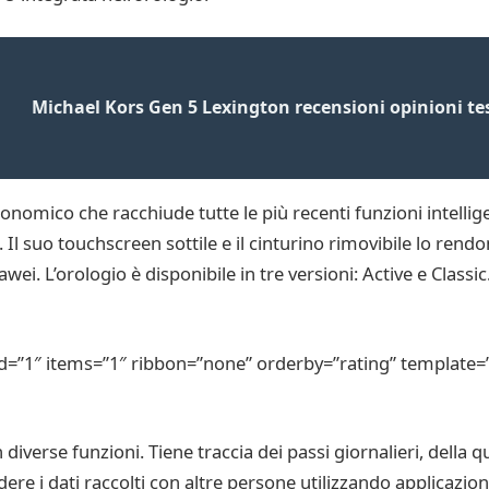
Michael Kors Gen 5 Lexington recensioni opinioni tes
onomico che racchiude tutte le più recenti funzioni intellige
Il suo touchscreen sottile e il cinturino rimovibile lo rendo
. L’orologio è disponibile in tre versioni: Active e Classic.
d=”1″ items=”1″ ribbon=”none” orderby=”rating” template=”
iverse funzioni. Tiene traccia dei passi giornalieri, della qua
idere i dati raccolti con altre persone utilizzando applicazion